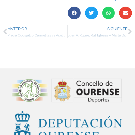
ANTERIOR
SIGUIENTE
Previa Codigalco Carmelitas vs Arxil Mafari
Juan A. Rguez, Rut Iglesias y Marta Diéguez, representantes del Codigalco Carmelitas en el All Star de primera división femenina que se celebrará en Pedrajas de San Esteban (Valladolid) los días 26 y 27 diciembre