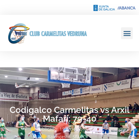
Codigalco Carmelitas vs Arxil
Mafari: 79-40
Publicado:
19 diciembre, 2020
Baloncesto
,
SFACCV