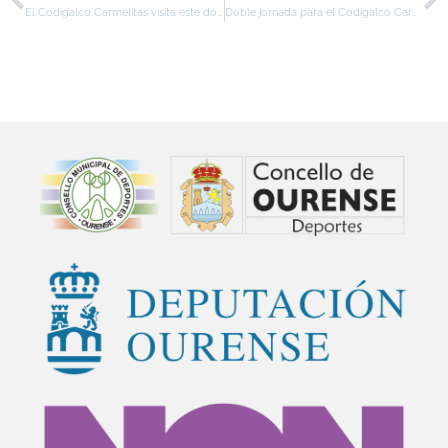
El Codigalco Carmelitas visita este domingo (16h) al Covadonga de Gijón
Doble jornada para el Codigalco Carmelitas en 1ª nacional