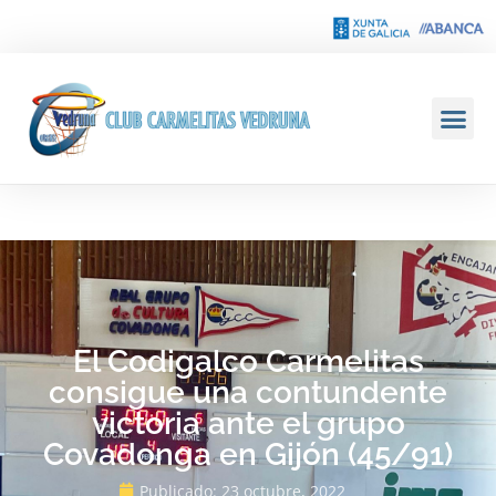
El Codigalco Carmelitas
consigue una contundente
victoria ante el grupo
Covadonga en Gijón (45/91)
Publicado:
23 octubre, 2022