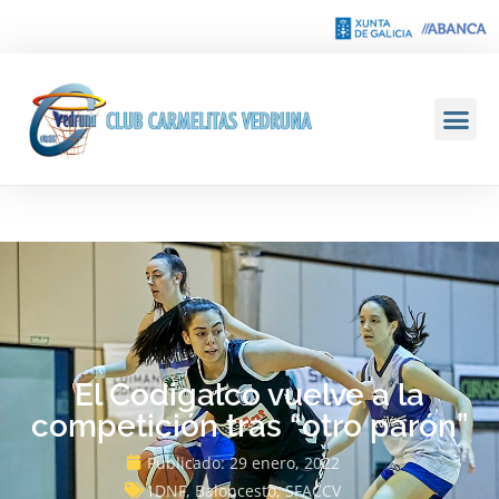
El Codigalco vuelve a la
competición tras “otro parón”
Publicado:
29 enero, 2022
1DNF
,
Baloncesto
,
SFACCV