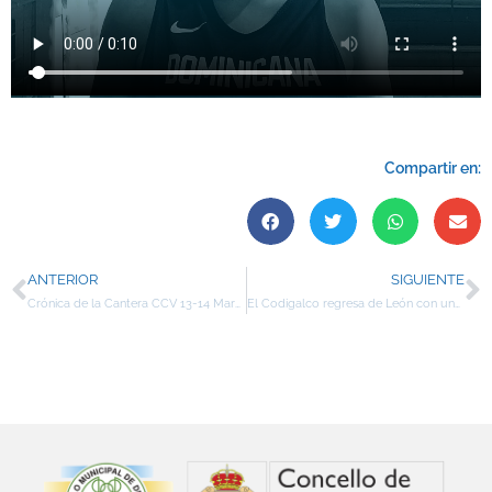
Compartir en:
ANTERIOR
SIGUIENTE
Crónica de la Cantera CCV 13-14 Marzo
El Codigalco regresa de León con una abultada derrota