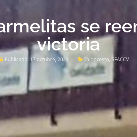
armelitas se ree
victoria
Publicado:
17 octubre, 2021
Baloncesto
,
SFACCV