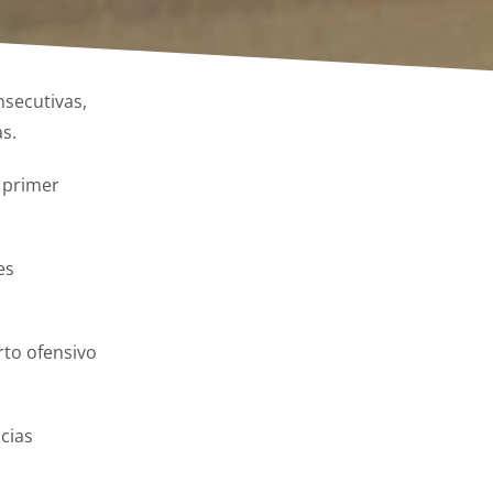
nsecutivas,
s.
l primer
es
rto ofensivo
ncias