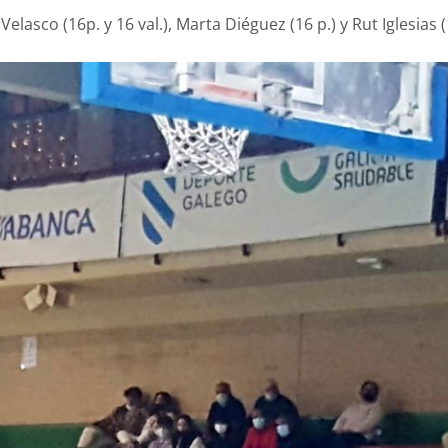
elasco (16p. y 16 val.), Marta Diéguez (16 p.) y Rut Iglesias 