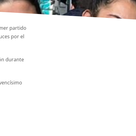
imer partido
uces por el
ión durante
ovencísimo