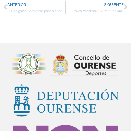
ANTERIOR
SIGUIENTE
El Codigalco Carmelitas pasa a cuartos de final en el Play Off de ascenso a LF2
Previa #canteraCCV 17-18 de abril