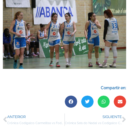
Compartir en:
ANTERIOR
SIGUIENTE
Crónica Codigalco Carmelitas vs Fodeba Gijón
Crónica Seis do Nadal vs Codigalco Carmelitas