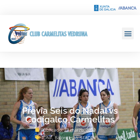
Previa Seis do Nadal vs
Codigalco Carmelitas
Publicado:
23 marzo, 2022
1DNF
,
Baloncesto
,
SFACCV